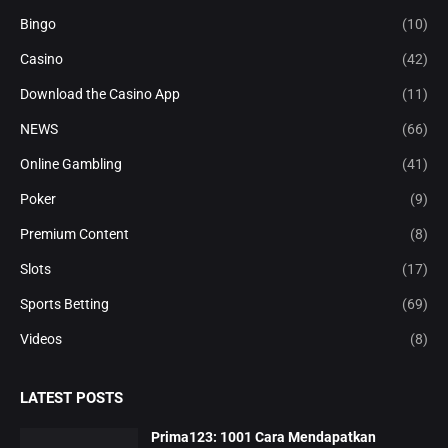
Bingo
(10)
Casino
(42)
Download the Casino App
(11)
NEWS
(66)
Online Gambling
(41)
Poker
(9)
Premium Content
(8)
Slots
(17)
Sports Betting
(69)
Videos
(8)
LATEST POSTS
Prima123: 1001 Cara Mendapatkan