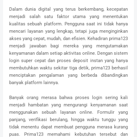
Dalam dunia digital yang terus berkembang, kecepatan
menjadi salah satu faktor utama yang menentukan
kualitas sebuah platform. Pengguna saat ini tidak hanya
mencari layanan yang lengkap, tetapi juga menginginkan
akses yang cepat, mudah, dan efisien. Kehadiran prima123
menjadi jawaban bagi mereka yang mengutamakan
kenyamanan dalam setiap aktivitas online. Dengan sistem
login super cepat dan proses deposit instan yang hanya
membutuhkan waktu sekitar tiga detik, prima123 berhasil
menciptakan pengalaman yang berbeda dibandingkan
banyak platform lainnya.
Banyak orang merasa bahwa proses login sering kali
menjadi hambatan yang mengurangi kenyamanan saat
menggunakan sebuah layanan online. Formulir yang
panjang, verifikasi berulang, hingga waktu tunggu yang
tidak menentu dapat membuat pengguna merasa kurang
puas. Prima123 memahami kebutuhan tersebut dan